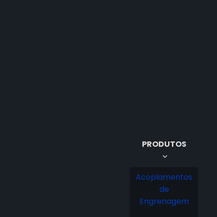
PRODUTOS
Acoplamentos
de
Engrenagem