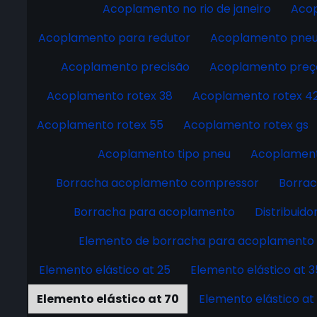
Acoplamento no rio de janeiro
Aco
Acoplamento para redutor
Acoplamento pne
Acoplamento precisão
Acoplamento preç
Acoplamento rotex 38
Acoplamento rotex 4
Acoplamento rotex 55
Acoplamento rotex gs
Acoplamento tipo pneu
Acoplament
Borracha acoplamento compressor
Borrac
Borracha para acoplamento
Distribuid
Elemento de borracha para acoplamento
Elemento elástico at 25
Elemento elástico at 3
Elemento elástico at 70
Elemento elástico at