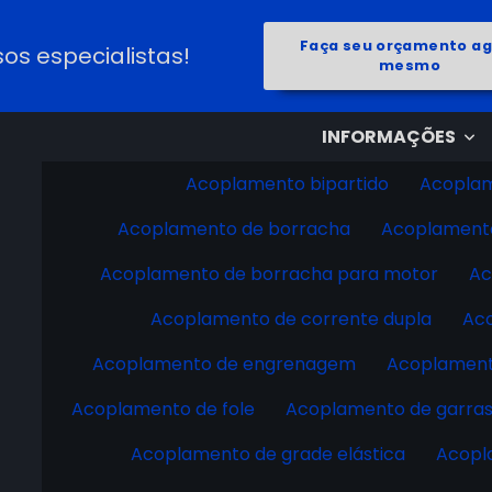
Faça seu orçamento a
s especialistas!
mesmo
INFORMAÇÕES
Acoplamento bipartido
Acoplam
Acoplamento de borracha
Acoplamento
Acoplamento de borracha para motor
Ac
Acoplamento de corrente dupla
Aco
Acoplamento de engrenagem
Acoplament
Acoplamento de fole
Acoplamento de garra
Acoplamento de grade elástica
Acopl