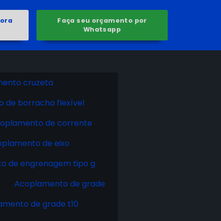
gora
Faça seu orçamento por
Whatsapp
ento cruzeta
 de borracha flexível
oplamento de corrente
plamento de eixo
o de engrenagem tipo g
s
Acoplamento de grade
amento de grade t10