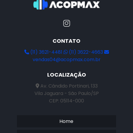
CONTATO
(11) 3621-4481
(11) 3622-4663
vendas04@acopmax.com.br
LOCALIZAÇÃO
Av. Cândido Portinari, 133
Vila Jaguara - São Paulo/SP
CEP: 05114-000
Home