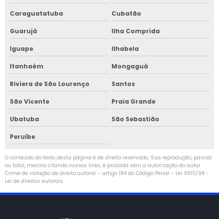
Caraguatatuba
Cubatão
Guarujá
Ilha Comprida
Iguape
Ilhabela
Itanhaém
Mongaguá
Riviera de São Lourenço
Santos
São Vicente
Praia Grande
Ubatuba
São Sebastião
Peruíbe
O conteúdo do texto desta página é de direito reservado. Sua reprodução, parcial
ou total, mesmo citando nossos links, é proibida sem a autorização do autor.
Crime de violação de direito autoral – artigo 184 do Código Penal –
Lei 9610/98 -
Lei de direitos autorais
.