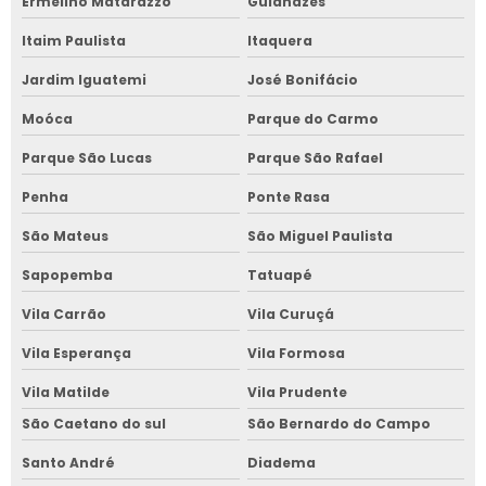
Ermelino Matarazzo
Guianazes
Itaim Paulista
Itaquera
Jardim Iguatemi
José Bonifácio
Moóca
Parque do Carmo
Parque São Lucas
Parque São Rafael
Penha
Ponte Rasa
São Mateus
São Miguel Paulista
Sapopemba
Tatuapé
Vila Carrão
Vila Curuçá
Vila Esperança
Vila Formosa
Vila Matilde
Vila Prudente
São Caetano do sul
São Bernardo do Campo
Santo André
Diadema