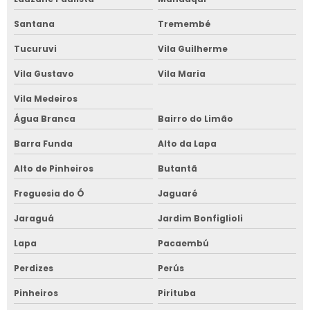
Santana
Tremembé
Tucuruvi
Vila Guilherme
Vila Gustavo
Vila Maria
Vila Medeiros
Água Branca
Bairro do Limão
Barra Funda
Alto da Lapa
Alto de Pinheiros
Butantã
Freguesia do Ó
Jaguaré
Jaraguá
Jardim Bonfiglioli
Lapa
Pacaembú
Perdizes
Perús
Pinheiros
Pirituba