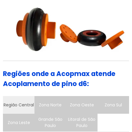
Regiões onde a Acopmax atende
Acoplamento de pino d6:
Região Central
Zona Norte
Zona Oeste
Zona Sul
Grande São
Litoral de São
Zona Leste
Paulo
Paulo