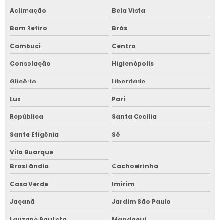
Aclimação
Bela Vista
Bom Retiro
Brás
Cambuci
Centro
Consolação
Higienópolis
Glicério
Liberdade
Luz
Pari
República
Santa Cecília
Santa Efigênia
Sé
Vila Buarque
Brasilândia
Cachoeirinha
Casa Verde
Imirim
Jaçanã
Jardim São Paulo
Lauzane Paulista
Mandaqui