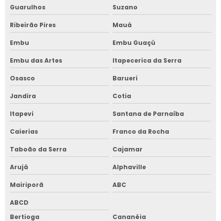
Guarulhos
Suzano
Ribeirão Pires
Mauá
Embu
Embu Guaçú
Embu das Artes
Itapecerica da Serra
Osasco
Barueri
Jandira
Cotia
Itapevi
Santana de Parnaíba
Caierias
Franco da Rocha
Taboão da Serra
Cajamar
Arujá
Alphaville
Mairiporã
ABC
ABCD
Bertioga
Cananéia