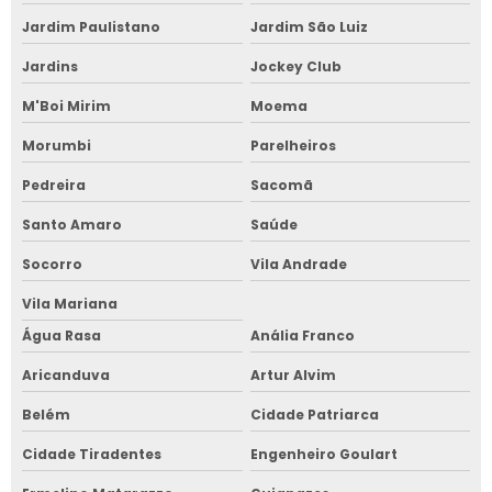
Jardim Paulistano
Jardim São Luiz
Jardins
Jockey Club
M'Boi Mirim
Moema
Morumbi
Parelheiros
Pedreira
Sacomã
Santo Amaro
Saúde
Socorro
Vila Andrade
Vila Mariana
Água Rasa
Anália Franco
Aricanduva
Artur Alvim
Belém
Cidade Patriarca
Cidade Tiradentes
Engenheiro Goulart