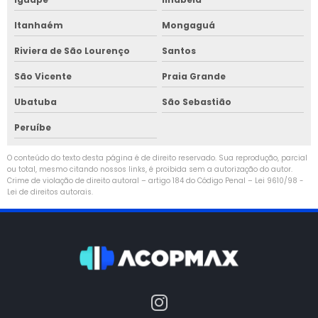
Itanhaém
Mongaguá
Riviera de São Lourenço
Santos
São Vicente
Praia Grande
Ubatuba
São Sebastião
Peruíbe
O conteúdo do texto desta página é de direito reservado. Sua reprodução, parcial
ou total, mesmo citando nossos links, é proibida sem a autorização do autor.
Crime de violação de direito autoral – artigo 184 do Código Penal –
Lei 9610/98 -
Lei de direitos autorais
.