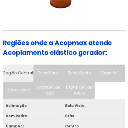
Regiões onde a Acopmax atende
Acoplamento elástico gerador:
Região Central
Zona Norte
Zona Oeste
Zona Sul
Grande São
Litoral de São
Zona Leste
Paulo
Paulo
Aclimação
Bela Vista
Bom Retiro
Brás
Cambuci
Centro