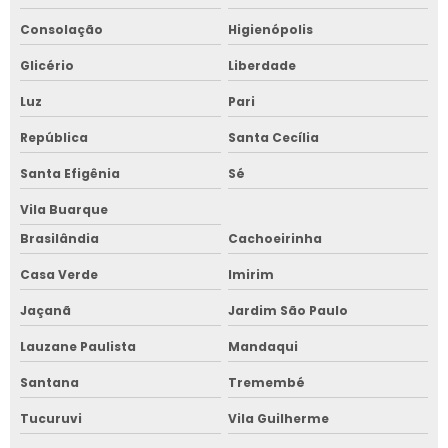
Consolação
Higienópolis
Glicério
Liberdade
Luz
Pari
República
Santa Cecília
Santa Efigênia
Sé
Vila Buarque
Brasilândia
Cachoeirinha
Casa Verde
Imirim
Jaçanã
Jardim São Paulo
Lauzane Paulista
Mandaqui
Santana
Tremembé
Tucuruvi
Vila Guilherme