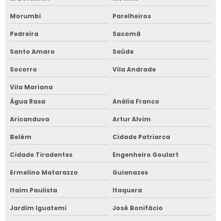
Morumbi
Parelheiros
Pedreira
Sacomã
Santo Amaro
Saúde
Socorro
Vila Andrade
Vila Mariana
Água Rasa
Anália Franco
Aricanduva
Artur Alvim
Belém
Cidade Patriarca
Cidade Tiradentes
Engenheiro Goulart
Ermelino Matarazzo
Guianazes
Itaim Paulista
Itaquera
Jardim Iguatemi
José Bonifácio