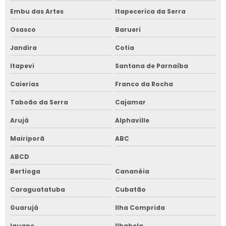
Embu das Artes
Itapecerica da Serra
Osasco
Barueri
Jandira
Cotia
Itapevi
Santana de Parnaíba
Caierias
Franco da Rocha
Taboão da Serra
Cajamar
Arujá
Alphaville
Mairiporã
ABC
ABCD
Bertioga
Cananéia
Caraguatatuba
Cubatão
Guarujá
Ilha Comprida
Iguape
Ilhabela