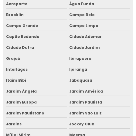
Aeroporto
Água Funda
Brooklin
Campo Belo
Campo Grande
Campo Limpo
Capão Redondo
Cidade Ademar
Cidade Dutra
Cidade Jardim
Grajaú
Ibirapuera
Interlagos
Ipiranga
Itaim Bibi
Jabaquara
Jardim Ângela
Jardim América
Jardim Europa
Jardim Paulista
Jardim Paulistano
Jardim São Luiz
Jardins
Jockey Club
M'Boi Mirim
Moema