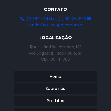
CONTATO
(11) 3621-4481
(11) 3622-4663
vendas04@acopmax.com.br
LOCALIZAÇÃO
Av. Cândido Portinari, 133
Vila Jaguara - São Paulo/SP
CEP: 05114-000
Home
Sobre nós
Produtos