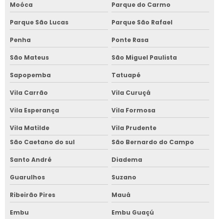
Moóca
Parque do Carmo
Parque São Lucas
Parque São Rafael
Penha
Ponte Rasa
São Mateus
São Miguel Paulista
Sapopemba
Tatuapé
Vila Carrão
Vila Curuçá
Vila Esperança
Vila Formosa
Vila Matilde
Vila Prudente
São Caetano do sul
São Bernardo do Campo
Santo André
Diadema
Guarulhos
Suzano
Ribeirão Pires
Mauá
Embu
Embu Guaçú