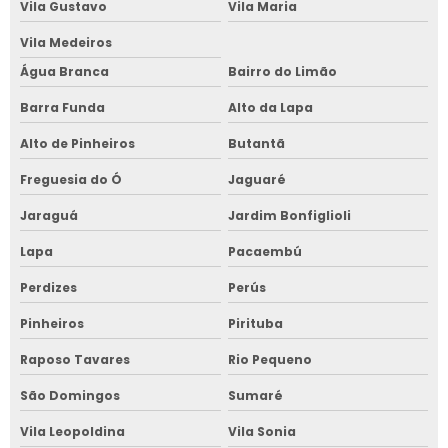
Vila Gustavo
Vila Maria
Vila Medeiros
Água Branca
Bairro do Limão
Barra Funda
Alto da Lapa
Alto de Pinheiros
Butantã
Freguesia do Ó
Jaguaré
Jaraguá
Jardim Bonfiglioli
Lapa
Pacaembú
Perdizes
Perús
Pinheiros
Pirituba
Raposo Tavares
Rio Pequeno
São Domingos
Sumaré
Vila Leopoldina
Vila Sonia