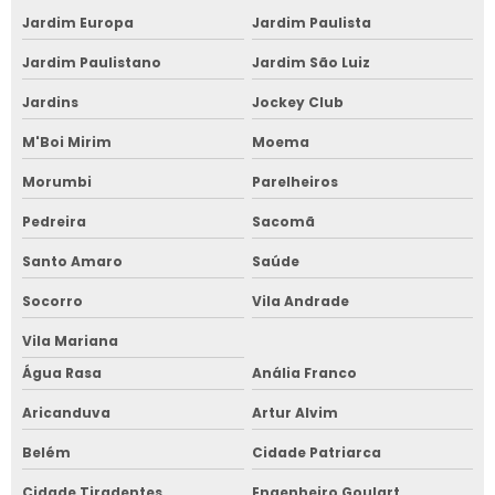
Jardim Europa
Jardim Paulista
Jardim Paulistano
Jardim São Luiz
Jardins
Jockey Club
M'Boi Mirim
Moema
Morumbi
Parelheiros
Pedreira
Sacomã
Santo Amaro
Saúde
Socorro
Vila Andrade
Vila Mariana
Água Rasa
Anália Franco
Aricanduva
Artur Alvim
Belém
Cidade Patriarca
Cidade Tiradentes
Engenheiro Goulart