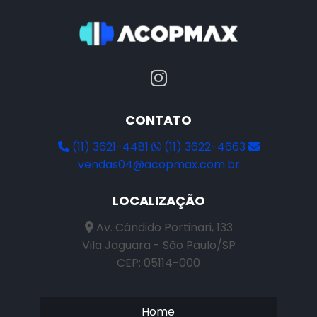
CONTATO
(11) 3621-4481
(11) 3622-4663
vendas04@acopmax.com.br
LOCALIZAÇÃO
Av. Cândido Portinari, 133
Vila Jaguara - São Paulo/SP
CEP: 05114-000
Home