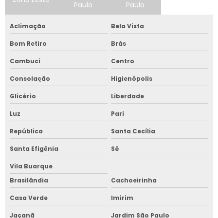
Paulo
Paulo
Aclimação
Bela Vista
Bom Retiro
Brás
Cambuci
Centro
Consolação
Higienópolis
Glicério
Liberdade
Luz
Pari
República
Santa Cecília
Santa Efigênia
Sé
Vila Buarque
Brasilândia
Cachoeirinha
Casa Verde
Imirim
Jaçanã
Jardim São Paulo