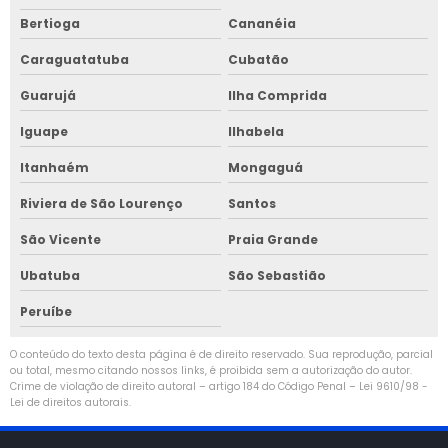
Bertioga
Cananéia
Caraguatatuba
Cubatão
Guarujá
Ilha Comprida
Iguape
Ilhabela
Itanhaém
Mongaguá
Riviera de São Lourenço
Santos
São Vicente
Praia Grande
Ubatuba
São Sebastião
Peruíbe
O conteúdo do texto desta página é de direito reservado. Sua reprodução, parcial
ou total, mesmo citando nossos links, é proibida sem a autorização do autor.
Crime de violação de direito autoral – artigo 184 do Código Penal –
Lei 9610/98 -
Lei de direitos autorais
.