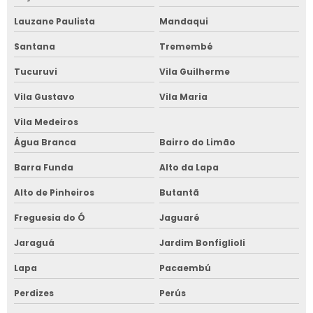
Lauzane Paulista
Mandaqui
Santana
Tremembé
Tucuruvi
Vila Guilherme
Vila Gustavo
Vila Maria
Vila Medeiros
Água Branca
Bairro do Limão
Barra Funda
Alto da Lapa
Alto de Pinheiros
Butantã
Freguesia do Ó
Jaguaré
Jaraguá
Jardim Bonfiglioli
Lapa
Pacaembú
Perdizes
Perús