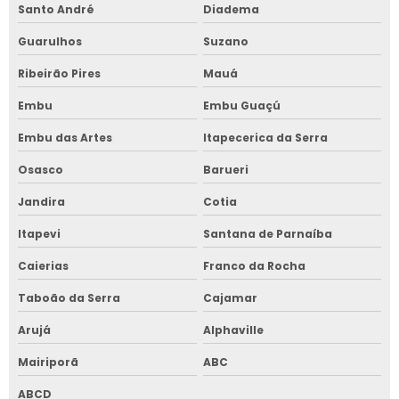
Santo André
Diadema
Guarulhos
Suzano
Ribeirão Pires
Mauá
Embu
Embu Guaçú
Embu das Artes
Itapecerica da Serra
Osasco
Barueri
Jandira
Cotia
Itapevi
Santana de Parnaíba
Caierias
Franco da Rocha
Taboão da Serra
Cajamar
Arujá
Alphaville
Mairiporã
ABC
ABCD