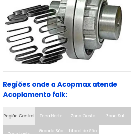
Regiões onde a Acopmax atende
Acoplamento falk:
Região Central
Zona Norte
Zona Oeste
Zona Sul
Grande São
Litoral de São
Zona Leste