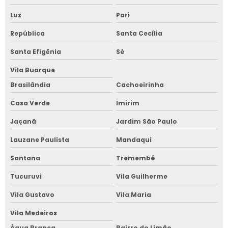
Luz
Pari
República
Santa Cecília
Santa Efigênia
Sé
Vila Buarque
Brasilândia
Cachoeirinha
Casa Verde
Imirim
Jaçanã
Jardim São Paulo
Lauzane Paulista
Mandaqui
Santana
Tremembé
Tucuruvi
Vila Guilherme
Vila Gustavo
Vila Maria
Vila Medeiros
Água Branca
Bairro do Limão