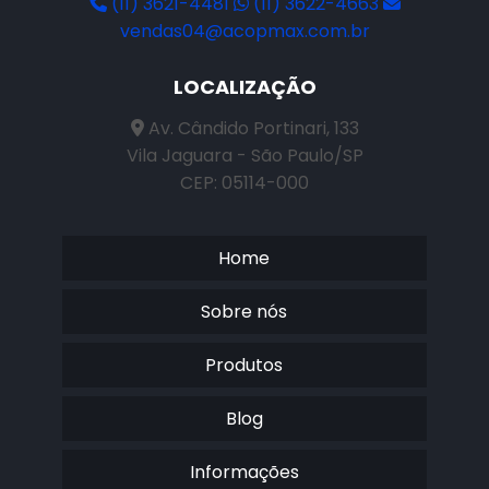
(11) 3621-4481
(11) 3622-4663
vendas04@acopmax.com.br
LOCALIZAÇÃO
Av. Cândido Portinari, 133
Vila Jaguara - São Paulo/SP
CEP: 05114-000
Home
Sobre nós
Produtos
Blog
Informações