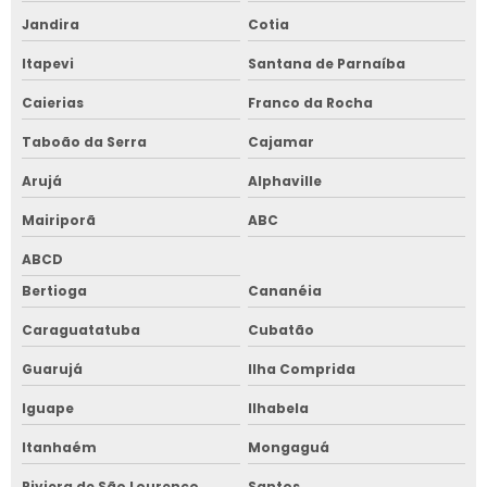
Jandira
Cotia
Itapevi
Santana de Parnaíba
Caierias
Franco da Rocha
Taboão da Serra
Cajamar
Arujá
Alphaville
Mairiporã
ABC
ABCD
Bertioga
Cananéia
Caraguatatuba
Cubatão
Guarujá
Ilha Comprida
Iguape
Ilhabela
Itanhaém
Mongaguá
Riviera de São Lourenço
Santos