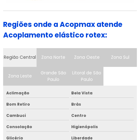
Regiões onde a Acopmax atende
Acoplamento elástico rotex:
Região Central
Zona Norte
Zona Oeste
Zona Sul
Grande São
Litoral de São
Zona Leste
Paulo
Paulo
Aclimação
Bela Vista
Bom Retiro
Brás
Cambuci
Centro
Consolação
Higienópolis
Glicério
Liberdade