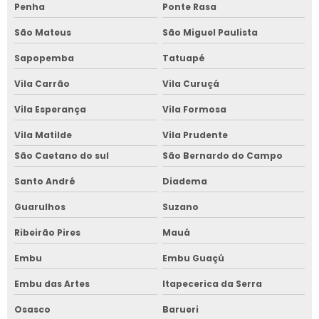
Penha
Ponte Rasa
São Mateus
São Miguel Paulista
Sapopemba
Tatuapé
Vila Carrão
Vila Curuçá
Vila Esperança
Vila Formosa
Vila Matilde
Vila Prudente
São Caetano do sul
São Bernardo do Campo
Santo André
Diadema
Guarulhos
Suzano
Ribeirão Pires
Mauá
Embu
Embu Guaçú
Embu das Artes
Itapecerica da Serra
Osasco
Barueri