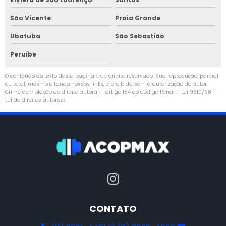
São Vicente
Praia Grande
Ubatuba
São Sebastião
Peruíbe
O conteúdo do texto desta página é de direito reservado. Sua reprodução, parcial
ou total, mesmo citando nossos links, é proibida sem a autorização do autor.
Crime de violação de direito autoral – artigo 184 do Código Penal –
Lei 9610/98 -
Lei de direitos autorais
.
CONTATO