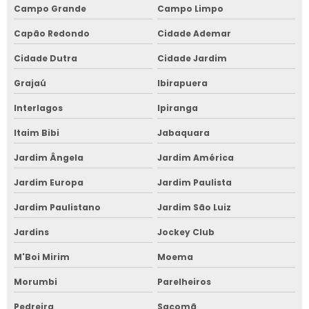
Campo Grande
Campo Limpo
Capão Redondo
Cidade Ademar
Cidade Dutra
Cidade Jardim
Grajaú
Ibirapuera
Interlagos
Ipiranga
Itaim Bibi
Jabaquara
Jardim Ângela
Jardim América
Jardim Europa
Jardim Paulista
Jardim Paulistano
Jardim São Luiz
Jardins
Jockey Club
M'Boi Mirim
Moema
Morumbi
Parelheiros
Pedreira
Sacomã