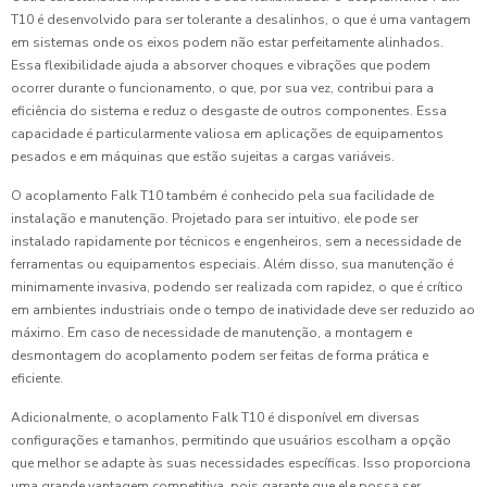
T10 é desenvolvido para ser tolerante a desalinhos, o que é uma vantagem
em sistemas onde os eixos podem não estar perfeitamente alinhados.
Essa flexibilidade ajuda a absorver choques e vibrações que podem
ocorrer durante o funcionamento, o que, por sua vez, contribui para a
eficiência do sistema e reduz o desgaste de outros componentes. Essa
capacidade é particularmente valiosa em aplicações de equipamentos
pesados e em máquinas que estão sujeitas a cargas variáveis.
O acoplamento Falk T10 também é conhecido pela sua facilidade de
instalação e manutenção. Projetado para ser intuitivo, ele pode ser
instalado rapidamente por técnicos e engenheiros, sem a necessidade de
ferramentas ou equipamentos especiais. Além disso, sua manutenção é
minimamente invasiva, podendo ser realizada com rapidez, o que é crítico
em ambientes industriais onde o tempo de inatividade deve ser reduzido ao
máximo. Em caso de necessidade de manutenção, a montagem e
desmontagem do acoplamento podem ser feitas de forma prática e
eficiente.
Adicionalmente, o acoplamento Falk T10 é disponível em diversas
configurações e tamanhos, permitindo que usuários escolham a opção
que melhor se adapte às suas necessidades específicas. Isso proporciona
uma grande vantagem competitiva, pois garante que ele possa ser