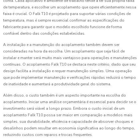
conta. Cada aplicativo e ambiente de trabalho tende a ter sua própria faixa
de temperatura, e escolher um acoplamento que opere eficientemente nessa
faixa é crucial. O Falk T10 é projetado para suportar várias condições de
temperatura, mas é sempre essencial confirmar as especificações do
fabricante para garantir que o modelo escolhido funcione de forma
confiável dentro das condições estabelecidas.
A instalação e a manutenção do acoplamento também devem ser
consideradas na hora da escolha. Um acoplamento que seja fácil de
instalar e manter será muito mais vantajoso para operações e manutenções
contínuas. O acoplamento Falk T10 se destaca neste critério, dado que seu
design facilita a instalação e requer manutenção simples. Uma operação
que pode implementar manutenção e verificações rápidas reduzirá o tempo
de inatividade e aumentará a produtividade geral do sistema.
Além disso, o custo também é um aspecto importante na escolha do
acoplamento. Iniciar uma análise orçamentária é essencial para decidir se o
investimento será viável a longo prazo. Embora o custo inicial de um
acoplamento Falk T10 possa ser maior em comparação a modelos mais
simples, sua durabilidade, eficiência e capacidade de absorver choques e
desalinhos podem resultar em economia significativa ao longo do tempo,
reduzindo custos com reparos e trocas frequentes.